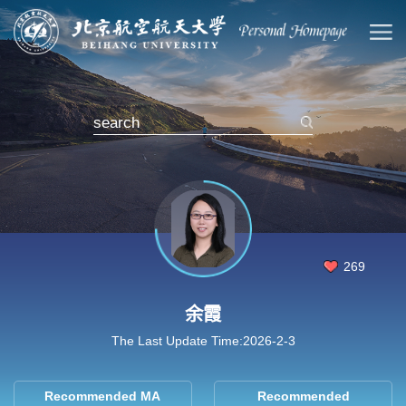
269
余霞
The Last Update Time:
2026
-
2
-
3
Recommended MA
Recommended