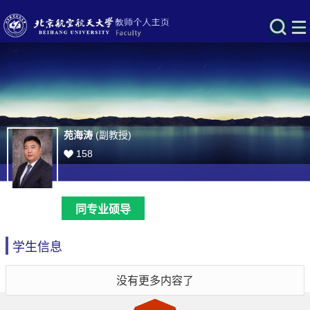
苑海涛
(副教授)
158
同专业硕导
学生信息
没有更多内容了