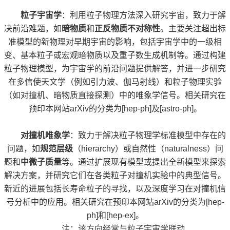
粒子宇宙学
：利用粒子物理方法深入研究宇宙，致力于解
决前沿难题，如
暗物质
和
正反物质不对称性
。主要关注超出标
准模型的新物理对早期宇宙的影响，包括宇宙学中的一级相
变、基本粒子或宏观暗物质以及重子数生成机制等。通过构建
粒子物理模型，为宇宙学的前沿问题提供解答，并进一步研究
在多信使天文学（例如引力波、伽马射线）和粒子物理实验
（如对撞机、暗物质直接探测）中的唯象学信号。相关研究在
预印本网站arXiv的分类为[hep-ph]及[astro-ph]。
对撞机唯象学
：致力于解决粒子物理学标准模型中存在的
问题，如
规范层级
（hierarchy）或自然性（naturalness）问
题和
中微子质量
等。通过扩展现有模型或提出全新模型来探索
解决方案，并研究它们在各类粒子对撞机实验中的典型信号。
新近的进展包括长寿命粒子的寻找，以及深度学习在对撞机信
号分析中的应用。相关研究在预印本网站arXiv的分类为[hep-
ph]和[hep-ex]。
注：
该方向经常与粒子宇宙学联动