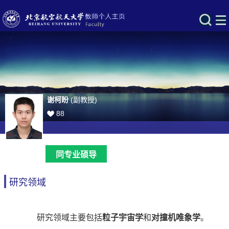
谢柯盼
(副教授)
88
同专业硕导
研究领域
研究领域主要包括
粒子宇宙学
和
对撞机唯象学
。