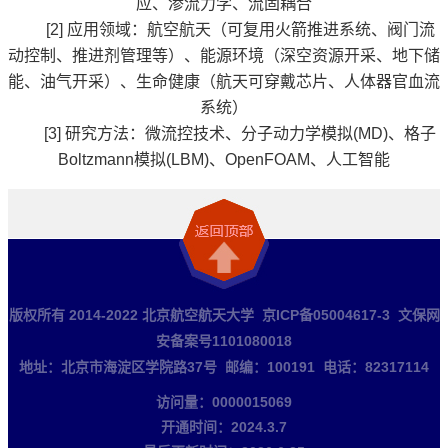
应、渗流力学、流固耦合
[2]
应用领域：航空航天（可复用火箭推进系统、阀门流
动控制、推进剂管理等）、能源环境（深空资源开采、地下储
能、
油气开采
）、生命健康（航天可穿戴芯片、人体器官血流
系统）
[3]
研究方法：微流控技术、分子动力学模拟(MD)、格子
Boltzmann模拟(LBM)、OpenFOAM、人工智能
版权所有 2014-2022 北京航空航天大学 京ICP备05004617-3 文保网
安备案号1101080018
地址：北京市海淀区学院路37号 邮编：100191 电话：82317114
访问量：
0000015069
开通时间：
2024
.
3
.
7