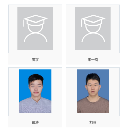
管京
李一鸣
戴浩
刘莫