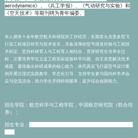
aerodynamics》、《兵工学报》、
《气动研究与实验》和
《空天技术》等
期刊聘为青年编委。
本人拥有十余年航空航天科研院所工作经历，长期牵头负责多型飞
行器工程项目研究与技术攻关，具备深厚的型号研发经验与工程技
术积淀。坚持科研育人与工程育人相结合，贯穿研究生培养全过
程，注重培养学生立足工程实际提炼科学问题、自主攻坚解决技术
难题、凝练输出科研成果的核心能力，依托真实飞行器型号设计案
例开展沉浸式实践教学。常态化引导、支持学生参与国内外学术会
议与交流活动，助力学生开阔科研眼界，提升综合创新能力。
招生学院：航空科学与工程学院，中国航空研究院（联合培
养）；
招生专业：
080100力学（学术学位），
085500机械（专业学
位）