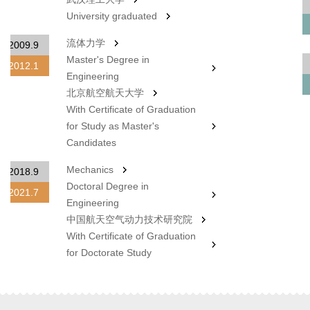
University graduated
流体力学
2009.9
Master's Degree in
2012.1
Engineering
北京航空航天大学
With Certificate of Graduation
for Study as Master's
Candidates
Mechanics
2018.9
Doctoral Degree in
2021.7
Engineering
中国航天空气动力技术研究院
With Certificate of Graduation
for Doctorate Study