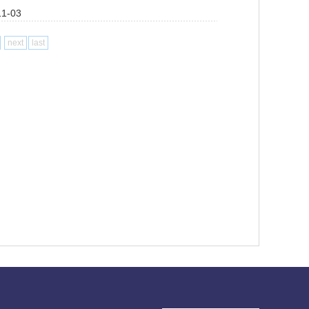
-03
next
last