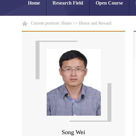
Home
Research Field
Open Course
Current position:
Home
>>
Honor and Reward
Song Wei