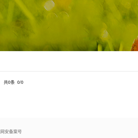
共0条 0/0
文保网安备案号