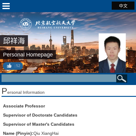
中文
邱祥海
Personal Homepage
52
P
ersonal Information
Associate Professor
Supervisor of Doctorate Candidates
Supervisor of Master's Candidates
Name (Pinyin):
Qiu XiangHai