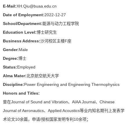
E-Mail:
XH.Qiu@buaa.edu.cn
Date of Employment:
2022-12-27
School/Department:
能源与动力工程学院
Education Level:
博士研究生
Business Address:
沙河校区主楼F座
Gender:
Male
Degree:
博士
Status:
Employed
Alma Mater:
北京航空航天大学
Discipline:
Power Engineering and Engineering Thermophysics
Honors and Titles:
曾在Journal of Sound and Vibration、AIAA Journal、Chinese
Journal of Aeronautics、Applied Acoustics等业内知名期刊上发表学
术论文10余篇，申请/授权国家发明专利10余项；