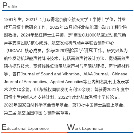
P
rofile
1991年生，2021年1月取得北京航空航天大学工学博士学位，并继
续开展博士后研究工作，2022年12月起任北航能源与动力工程学院
副教授，2024年起任博士生导师，是“商发CJ1000航空发动机气动
声学支撑团队”核心成员、航空发动机气动声学联合创新中心
短舱声学研究工作
（UICAA）核心成员，参与C929
。研究兴趣为
航空发动机短舱声衬降噪技术，包括高效声衬设计方法、宽频高效声
阻抗提取技术、宽频线性低流阻航空声衬与声阻抗建模、声学超材料
等；曾在Journal of Sound and Vibration、AIAA Journal、Chinese
Journal of Aeronautics、Applied Acoustics等业内知名期刊上发表学
术论文10余篇，申请/授权国家发明专利10余项；曾获得2021年度中
国博士后创新人才支持计划、2022年度北航优秀博士学位论文、
2023年国家自然科学基金青年基金、第70批中国博士后面上基金、
第三届‘航空强国中国心’创新奖章等。
E
W
ducational Experience
ork Experience