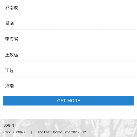
乔南璇
景彪
李海滨
王致远
丁超
冯瑞
GET MORE
LOGIN
Click:
00130438
|
The Last Update Time:
2026
.
5
.
12