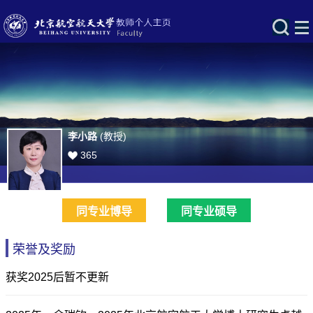
李小路
(教授)
365
同专业博导
同专业硕导
荣誉及奖励
获奖2025后暂不更新