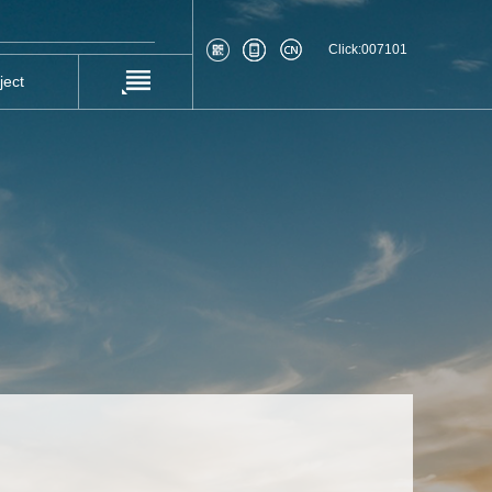
Click:
007101
ject