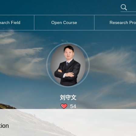
arch Field
Open Course
Research Pro
刘守文
54
tion