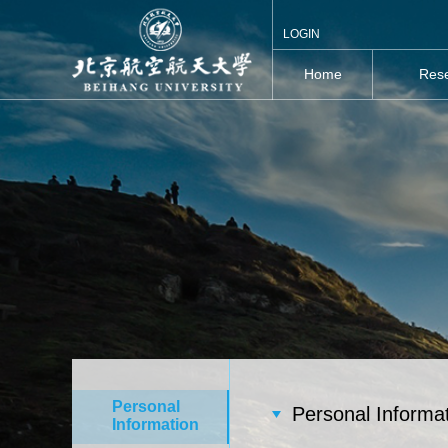
LOGIN
Home
Rese
Personal
Personal Informa
Information