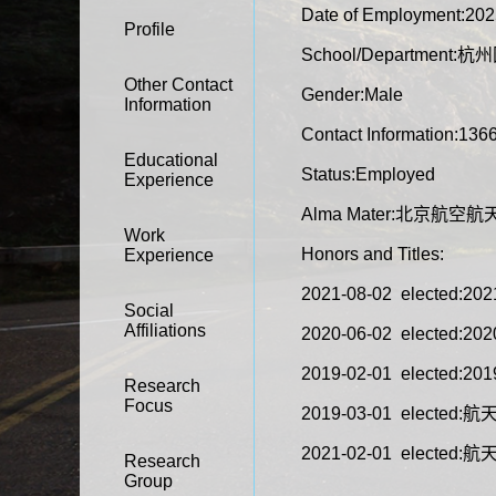
Date of Employment:202
Profile
School/Departmen
Other Contact
Gender:Male
Information
Contact Information:13
Educational
Status:Employed
Experience
Alma Mater:北京航空
Work
Honors and Titles:
Experience
2021-08-02 elect
Social
Affiliations
2020-06-02 elect
2019-02-01 elect
Research
Focus
2019-03-01 elected:
2021-02-01 elec
Research
Group