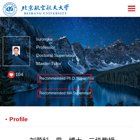
liurongke
Professor
Doctoral Supervisor
Master Tutor
104
Recommended Ph.D.Supervisor
Recommended MA Supervisor
Profile