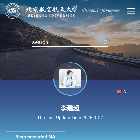
6
李建超
The Last Update Time:
2026
-
1
-
27
Recommended MA