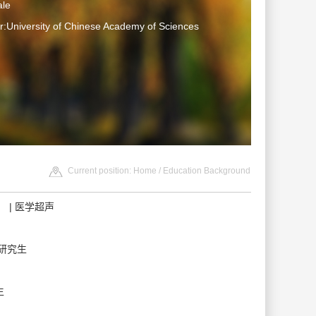
le
:University of Chinese Academy of Sciences
Current position:
Home
/ Education Background
is） | 医学超声
博士研究生
生