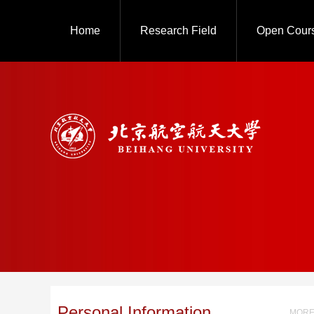
Home
Research Field
Open Cour
Personal Information
MORE