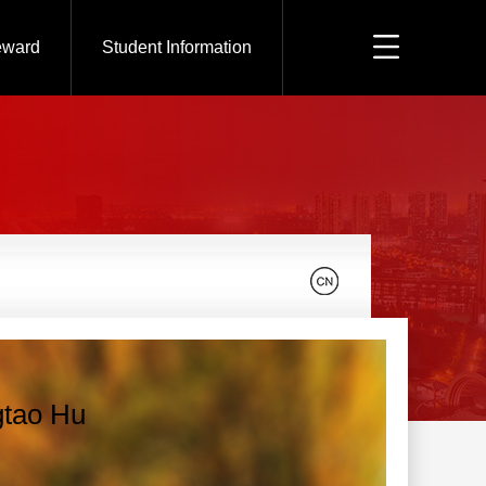
eward
Student Information
tao Hu