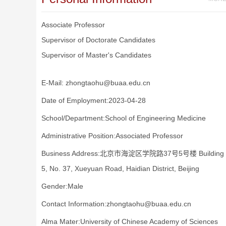
Associate Professor
Supervisor of Doctorate Candidates
Supervisor of Master's Candidates
E-Mail:
zhongtaohu@buaa.edu.cn
Date of Employment:2023-04-28
School/Department:School of Engineering Medicine
Administrative Position:Associated Professor
Business Address:北京市海淀区学院路37号5号楼 Building
5, No. 37, Xueyuan Road, Haidian District, Beijing
Gender:Male
Contact Information:zhongtaohu@buaa.edu.cn
Alma Mater:University of Chinese Academy of Sciences