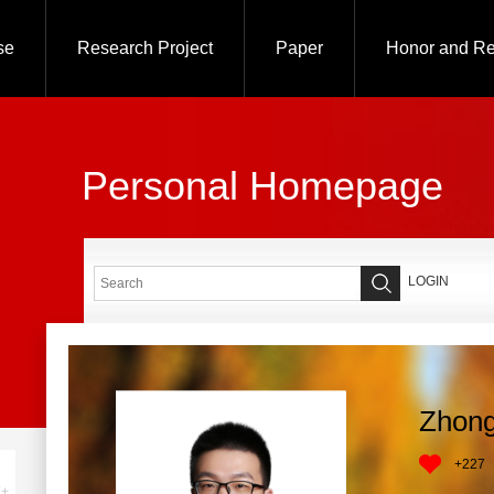
se
Research Project
Paper
Honor and R
Personal Homepage
LOGIN
Zhong
+
227
+