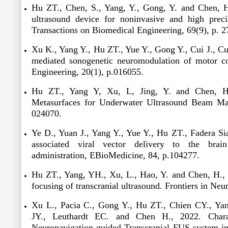
Hu ZT., Chen, S., Yang, Y., Gong, Y. and Chen, H
ultrasound device for noninvasive and high prec
Transactions on Biomedical Engineering
, 69(9), p. 
Xu K., Yang Y., Hu ZT., Yue Y., Gong Y., Cui J., 
mediated sonogenetic neuromodulation of motor c
Engineering
, 20(1), p.016055.
Hu ZT., Yang Y, Xu, L, Jing, Y. and Chen, H.
Metasurfaces for Underwater Ultrasound Beam Ma
024070.
Ye D., Yuan J., Yang Y., Yue Y., Hu ZT., Fadera Si
associated viral vector delivery to the brain
administration,
EBioMedicine
, 84, p.104277.
Hu ZT., Yang, YH., Xu, L., Hao, Y. and Chen, H., 
focusing of transcranial ultrasound.
Frontiers in Neu
Xu L., Pacia C., Gong Y., Hu ZT., Chien CY., Y
JY., Leuthardt EC. and Chen H., 2022. Charac
Neuronavigation-guided Transcranial FUS system in 