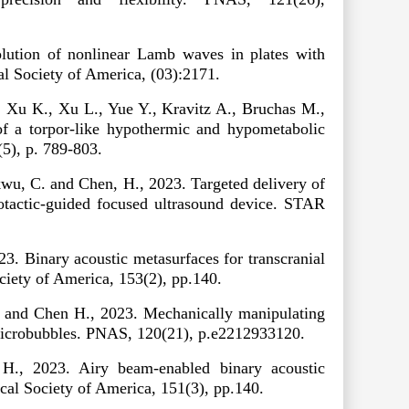
ution of nonlinear Lamb waves in plates with
al Society of America
, (03):2171.
, Xu K., Xu L., Yue Y., Kravitz A., Bruchas M.,
of a torpor-like hypothermic and hypometabolic
(5), p. 789-803.
kwu, C. and Chen, H., 2023. Targeted delivery of
eotactic-guided focused ultrasound device.
STAR
23. Binary acoustic metasurfaces for transcranial
ociety of America
, 153
(2)
, pp.140.
. and Chen H., 2023. Mechanically manipulating
microbubbles.
PNAS
, 120(21), p.e2212933120.
H., 2023. Airy beam-enabled binary acoustic
ical Society of America
, 151(3), pp.140.