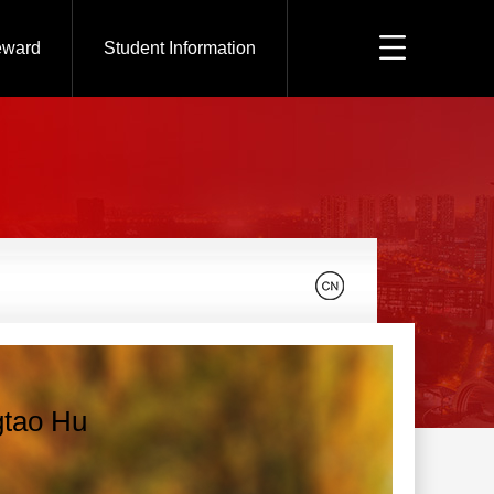
eward
Student Information
tao Hu