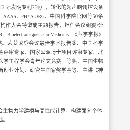
、国际
发明
专利
7项），转化的超声脑调控设备
中国科学院官网等50余
ily、AAAS、PHYS.ORG、
构作大会特邀或主题报告，担任会议组委/分
声学学报
B
、
Bioelectromagnetics in Medi
cine、
《
》
委
。荣获戈登会议最佳学术报告奖、中国科学
金评审专家、国家公派博士项目评审专家、北
医学工程学会青年论文竞赛一等奖、中国生物
新创业计划、研究生国家奖学金等。主讲《神
合生物力学建模与高性能计算，构建面向个体
础。