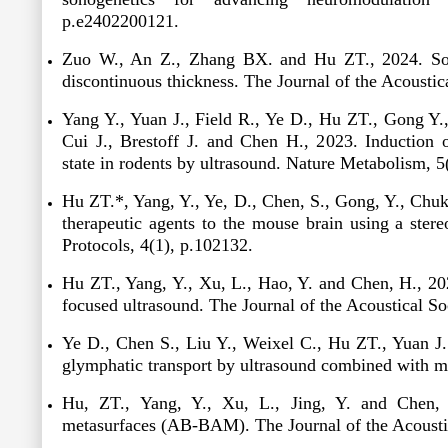
p.e2402200121.
Zuo W., An Z., Zhang BX. and Hu ZT., 2024. Sol
discontinuous thickness.
The Journal of the Acoustic
Yang Y., Yuan J., Field R., Ye D., Hu ZT., Gong Y.
Cui J., Brestoff J. and Chen H., 2023. Induction 
state in rodents by ultrasound.
Nature Metabolism
, 5
Hu ZT.
*
, Yang, Y., Ye, D., Chen, S., Gong, Y., Chu
therapeutic agents to the mouse brain using a ster
Protocols
, 4(1), p.102132.
Hu ZT.
, Yang, Y., Xu, L., Hao, Y. and Chen, H., 20
focused ultrasound.
The Journal of the Acoustical S
Ye D., Chen S., Liu Y., Weixel C., Hu ZT., Yuan J
glymphatic transport by ultrasound combined with 
Hu, ZT., Yang, Y., Xu, L., Jing, Y. and Chen, 
metasurfaces (AB-BAM).
The Journal of the Acoust