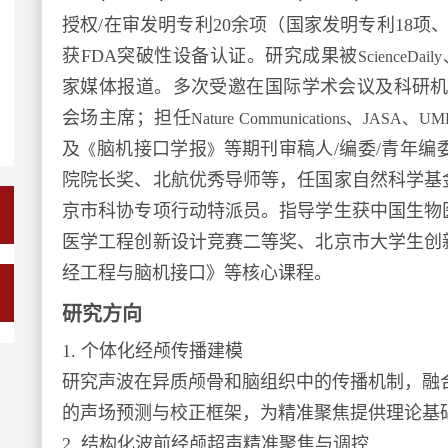
授权/在审
发明
专利20余项（国家
发明
专利
18项
获FDA突破性设备认证。研究成果被
ScienceDa
家媒体报道。多次受邀在国际学术会议及科研机
会场主席；担任
Nature Communications、JASA、UM
及
脑机接口学报
等期刊审稿人
/
编委/青年编
《
》
院院长奖、
北航优秀导师等
，任国家自然科学基
京市科协专项行动特派员。指导学生获中国生物
医学工程创新设计竞赛二等奖、北京市大学生创
经工程与脑机接口》等核心课程。
研究方向
1. 个体化经颅传播建模
研究声波在异质颅骨和脑组织中的传播机制，融
的声场预测与校正框架，为精准聚焦提供理论基
2. 结构化波前经颅超声精准聚焦与调控