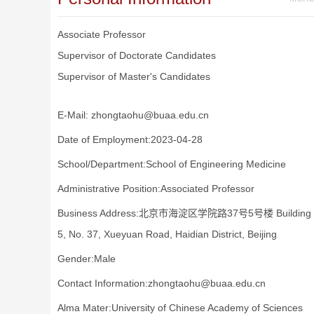
Associate Professor
Supervisor of Doctorate Candidates
Supervisor of Master's Candidates
E-Mail:
zhongtaohu@buaa.edu.cn
Date of Employment:2023-04-28
School/Department:School of Engineering Medicine
Administrative Position:Associated Professor
Business Address:北京市海淀区学院路37号5号楼 Building
5, No. 37, Xueyuan Road, Haidian District, Beijing
Gender:Male
Contact Information:zhongtaohu@buaa.edu.cn
Alma Mater:University of Chinese Academy of Sciences