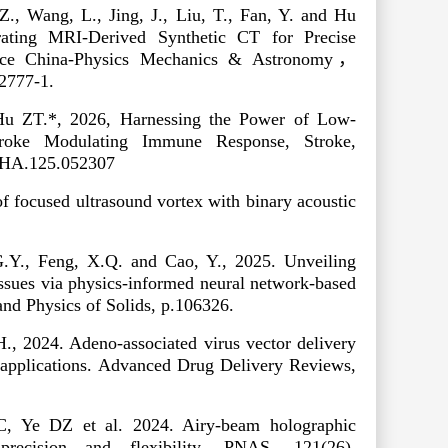
 Z., Wang, L., Jing, J., Liu, T., Fan, Y. and Hu
ating MRI-Derived Synthetic CT for Precise
nce China-Physics Mechanics & Astronomy
，
2777-1.
Hu ZT.*, 2026, Harnessing the Power of Low-
 Stroke Modulating Immune Response,
Stroke,
AHA.125.052307
f focused ultrasound vortex with binary acoustic
G.Y., Feng, X.Q. and Cao, Y., 2025. Unveiling
tissues via physics-informed neural network-based
and Physics of Solids
, p.106326.
., 2024. Adeno-associated virus vector delivery
applications.
Advanced Drug Delivery Reviews
,
 Ye DZ et al. 2024. Airy-beam holographic
precision and flexibility.
PNAS
, 121(26),