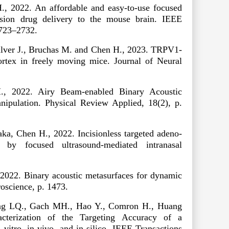
., 2022. An affordable and easy-to-use focused
ision drug delivery to the mouse brain.
IEEE
2723–2732.
Culver J., Bruchas M. and Chen H., 2023. TRPV1-
ortex in freely moving mice.
Journal of Neural
, 2022. Airy Beam-enabled Binary Acoustic
nipulation.
Physical Review Applied
, 18(2), p.
aka, Chen H., 2022. Incisionless targeted adeno-
 by focused ultrasound-mediated intranasal
2022. Binary acoustic metasurfaces for dynamic
roscience
, p. 1473.
ang LQ., Gach MH., Hao Y., Comron H., Huang
terization of the Targeting Accuracy of a
vitro, in vivo, and in silico,
IEEE Transactions