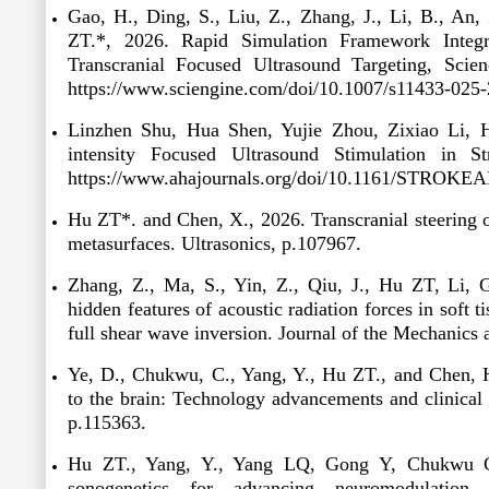
Gao, H., Ding, S., Liu, Z., Zhang, J., Li, B., An,
ZT
.
*
, 2026. Rapid Simulation Framework Integr
Transcranial Focused Ultrasound Targeting,
Scie
https://www.sciengine.com/doi/10.1007/s11433-025-
Linzhen Shu, Hua Shen, Yujie Zhou, Zixiao Li, 
intensity Focused Ultrasound Stimulation in
https://www.ahajournals.org/doi/10.1161/STROKE
Hu ZT*. and Chen, X., 2026. Transcranial steering o
metasurfaces.
Ultrasonics
, p.107967.
Zhang, Z., Ma, S., Yin, Z., Qiu, J., Hu ZT, Li, 
hidden features of acoustic radiation forces in soft 
full shear wave inversion.
Journal of the Mechanics 
Ye, D., Chukwu, C., Yang, Y., Hu ZT., and Chen, H
to the brain: Technology advancements and clinical 
p.115363.
Hu ZT., Yang, Y., Yang LQ, Gong Y, Chukwu C,
sonogenetics for advancing neuromodulation 