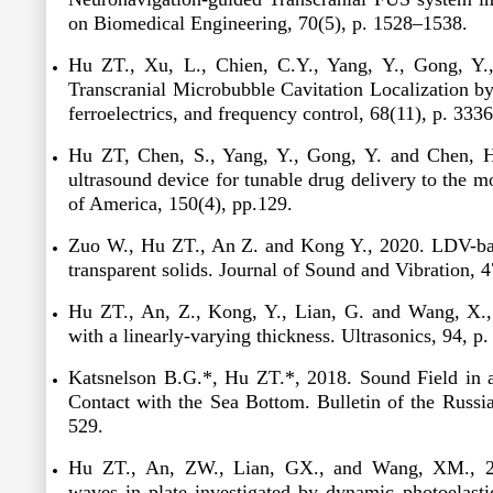
on Biomedical Engineering
, 70(5), p. 1528–1538.
Hu ZT., Xu, L., Chien, C.Y., Yang, Y., Gong, Y.
Transcranial Microbubble Cavitation Localization b
ferroelectrics, and frequency control
, 68(11), p. 333
Hu ZT
, Chen, S., Yang, Y., Gong, Y. and Chen, H.
ultrasound device for tunable drug delivery to the m
of Americ
a, 150(4), pp.129.
Zuo W., Hu ZT., An Z. and Kong Y., 2020. LDV-bas
transparent solids.
Journal of Sound and Vibration
, 
Hu ZT., An, Z., Kong, Y., Lian, G. and Wang, X.
with a linearly-varying thickness.
Ultrasonics
, 94, p
Katsnelson B.G.
*
, Hu ZT.
*
, 2018. Sound Field in 
Contact with the Sea Bottom.
Bulletin of the Russ
529.
Hu ZT., An, ZW., Lian, GX., and Wang, XM., 20
waves in plate investigated by dynamic photoelast