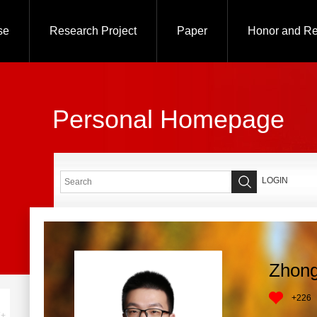
se
Research Project
Paper
Honor and R
Personal Homepage
LOGIN
Zhong
+
226
+