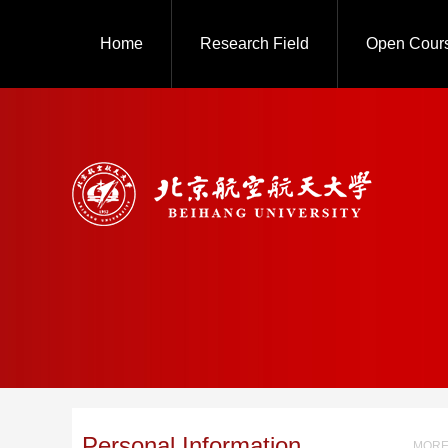
Home
Research Field
Open Cour
Personal Information
MORE