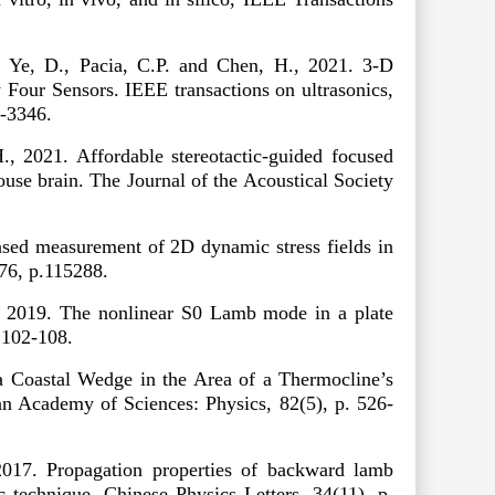
, Ye, D., Pacia, C.P. and Chen, H., 2021. 3-D
y Four Sensors.
IEEE transactions on ultrasonics,
6-3346.
, 2021. Affordable stereotactic-guided focused
ouse brain.
The Journal of the Acoustical Society
ed measurement of 2D dynamic stress fields in
476, p.115288.
, 2019. The nonlinear S0 Lamb mode in a plate
. 102-108.
a Coastal Wedge in the Area of a Thermocline’s
ian Academy of Sciences: Physics
, 82(5), p. 526-
17. Propagation properties of backward lamb
ic technique.
Chinese Physics Letters
, 34(11), p.