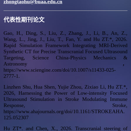
zhongtaohu@buaa.edu.cn
代表性期刊论文
Gao, H., Ding, S., Liu, Z., Zhang, J., Li, B., An, Z.,
Wang, L., Jing, J., Liu, T., Fan, Y. and Hu ZT
.
*
, 2026.
Rapid Simulation Framework Integrating MRI-Derived
Synthetic CT for Precise Transcranial Focused Ultrasound
Targeting,
Science China-Physics Mechanics &
Astronomy
，
https://www.sciengine.com/doi/10.1007/s11433-025-
2777-1.
Linzhen Shu, Hua Shen, Yujie Zhou, Zixiao Li, Hu ZT.*,
2026, Harnessing the Power of Low-intensity Focused
Ultrasound Stimulation in Stroke Modulating Immune
Response,
Stroke,
https://www.ahajournals.org/doi/10.1161/STROKEAHA.
125.052307
Hu ZT*. and Chen, X., 2026. Transcranial steering of