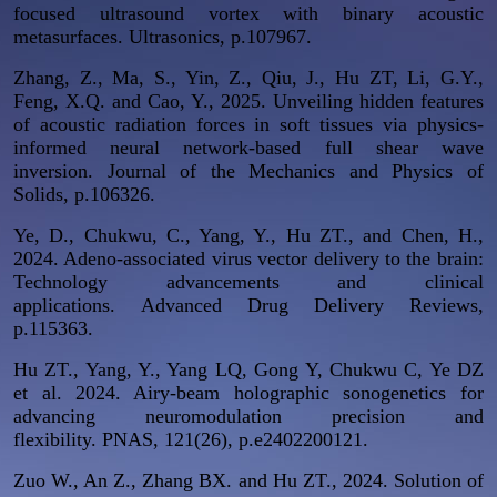
focused ultrasound vortex with binary acoustic
metasurfaces.
Ultrasonics
, p.107967.
Zhang, Z., Ma, S., Yin, Z., Qiu, J., Hu ZT, Li, G.Y.,
Feng, X.Q. and Cao, Y., 2025. Unveiling hidden features
of acoustic radiation forces in soft tissues via physics-
informed neural network-based full shear wave
inversion.
Journal of the Mechanics and Physics of
Solids
, p.106326.
Ye, D., Chukwu, C., Yang, Y., Hu ZT., and Chen, H.,
2024. Adeno-associated virus vector delivery to the brain:
Technology advancements and clinical
applications.
Advanced Drug Delivery Reviews
,
p.115363.
Hu ZT., Yang, Y., Yang LQ, Gong Y, Chukwu C, Ye DZ
et al. 2024. Airy-beam holographic sonogenetics for
advancing neuromodulation precision and
flexibility.
PNAS
, 121(26), p.e2402200121.
Zuo W., An Z., Zhang BX. and Hu ZT., 2024. Solution of