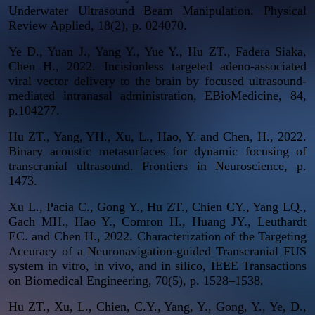
Underwater Ultrasound Beam Manipulation.
Physical
Review Applied
, 18(2), p. 024070.
Ye D., Yuan J., Yang Y., Yue Y., Hu ZT., Fadera Siaka,
Chen H., 2022. Incisionless targeted adeno-associated
viral vector delivery to the brain by focused ultrasound-
mediated intranasal administration,
EBioMedicine
, 84,
p.104277.
Hu ZT., Yang, YH., Xu, L., Hao, Y. and Chen, H., 2022.
Binary acoustic metasurfaces for dynamic focusing of
transcranial ultrasound.
Frontiers in Neuroscience
, p.
1473.
Xu L., Pacia C., Gong Y., Hu ZT., Chien CY., Yang LQ.,
Gach MH., Hao Y., Comron H., Huang JY., Leuthardt
EC. and Chen H., 2022. Characterization of the Targeting
Accuracy of a Neuronavigation-guided Transcranial FUS
system in vitro, in vivo, and in silico,
IEEE Transactions
on Biomedical Engineering
, 70(5), p. 1528–1538.
Hu ZT., Xu, L., Chien, C.Y., Yang, Y., Gong, Y., Ye, D.,