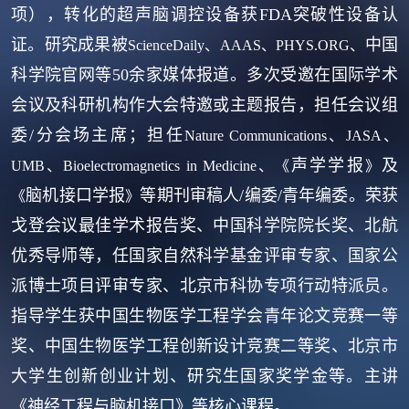
项），转化的超声脑调控设备获FDA突破性设备认
证。研究成果被
中国
ScienceDaily、AAAS、PHYS.ORG、
科学院官网等50余家媒体报道。多次受邀在国际学术
会议及科研机构作大会特邀或主题报告，担任会议组
委/分会场主席；担任
Nature Communications、JASA、
声学学报
及
UMB
、
Bioelectromagnetics in Medi
cine、
《
》
脑机接口学报
等期刊审稿人
/
编委/青年编委
。荣获
《
》
戈登会议最佳学术报告奖、中国科学院院长奖、
北航
优秀导师等
，任国家自然科学基金评审专家、国家公
派博士项目评审专家、北京市科协专项行动特派员。
指导学生获中国生物医学工程学会青年论文竞赛一等
奖、中国生物医学工程创新设计竞赛二等奖、北京市
大学生创新创业计划、研究生国家奖学金等。主讲
《神经工程与脑机接口》等核心课程。