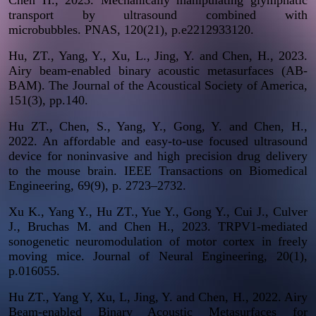
transport by ultrasound combined with
microbubbles.
PNAS
, 120(21), p.e2212933120.
Hu, ZT., Yang, Y., Xu, L., Jing, Y. and Chen, H., 2023.
Airy beam-enabled binary acoustic metasurfaces (AB-
BAM).
The Journal of the Acoustical Society of America
,
151(3), pp.140.
Hu ZT., Chen, S., Yang, Y., Gong, Y. and Chen, H.,
2022. An affordable and easy-to-use focused ultrasound
device for noninvasive and high precision drug delivery
to the mouse brain.
IEEE Transactions on Biomedical
Engineering
, 69(9), p. 2723–2732.
Xu K., Yang Y., Hu ZT., Yue Y., Gong Y., Cui J., Culver
J., Bruchas M. and Chen H., 2023. TRPV1-mediated
sonogenetic neuromodulation of motor cortex in freely
moving mice.
Journal of Neural Engineering
, 20(1),
p.016055.
Hu ZT., Yang Y, Xu, L, Jing, Y. and Chen, H., 2022. Airy
Beam-enabled Binary Acoustic Metasurfaces for