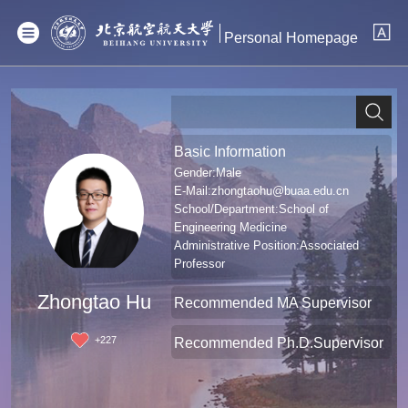
Personal Homepage
Basic Information
Gender:Male
E-Mail:
zhongtaohu@buaa.edu.cn
School/Department:School of
Engineering Medicine
Administrative Position:Associated
Professor
Professional Title:Associate Professor
Zhongtao Hu
Recommended MA Supervisor
+
227
Recommended Ph.D.Supervisor