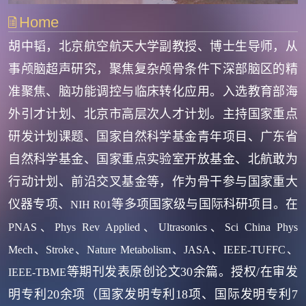
Home
胡中韬，北京航空航天大学副教授、博士生导师，从
事颅脑超声研究
，聚焦复杂颅骨条件下深部脑区的精
准聚焦、脑功能调控与临床转化应用。入选教育部海
外引才计划、北京市高层次人才计划。主持国家重点
研发计划课题、国家自然科学基金青年项目、广东省
自然科学基金、国家重点实验室开放基金、北航敢为
行动计划、前沿交叉基金等，作为骨干参与国家重大
仪器专项、
等多项国家级与国际科研项目。在
NIH R01
PNAS、Phys Rev Applied、Ultrasonics、Sci China Phys
Mech、Stroke
、
Nature Metabolism、JASA、IEEE-TUFFC、
等期刊发表原创论文30余篇。授权/在审
发
IEEE-TBME
明
专利20余项（国家
发明
专利
18项、国际
发明
专利
7