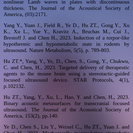
nonlinear Lamb waves in plates with discontinuous
thickness.
The Journal of the Acoustical Society of
America
, (03):2171.
Yang Y., Yuan J., Field R., Ye D., Hu ZT., Gong Y., Xu
K., Xu L., Yue Y., Kravitz A., Bruchas M., Cui J.,
Brestoff J. and Chen H., 2023. Induction of a torpor-like
hypothermic and hypometabolic state in rodents by
ultrasound.
Nature Metabolism
, 5(5), p. 789-803.
Hu ZT.
*
, Yang, Y., Ye, D., Chen, S., Gong, Y., Chukwu,
C. and Chen, H., 2023. Targeted delivery of therapeutic
agents to the mouse brain using a stereotactic-guided
focused ultrasound device.
STAR Protocols
, 4(1),
p.102132.
Hu ZT.
, Yang, Y., Xu, L., Hao, Y. and Chen, H., 2023.
Binary acoustic metasurfaces for transcranial focused
ultrasound.
The Journal of the Acoustical Society of
America
, 153
(2)
, pp.140.
Ye D., Chen S., Liu Y., Weixel C., Hu ZT., Yuan J. and
Chen H., 2023. Mechanically manipulating glymphatic