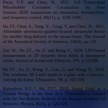
Pacia, C.P. and Chen, H., 2021. 3-D Transcranial
Microbubble Cavitation Localization by Four
Sensors.
IEEE transactions on ultrasonics, ferroelectrics,
and frequency control
, 68(11), p. 3336-3346.
Hu ZT
, Chen, S., Yang, Y., Gong, Y. and Chen, H., 2021.
Affordable stereotactic-guided focused ultrasound device
for tunable drug delivery to the mouse brain.
The Journal
of the Acoustical Society of Americ
a, 150(4), pp.129.
Zuo W., Hu ZT., An Z. and Kong Y., 2020. LDV-based
measurement of 2D dynamic stress fields in transparent
solids.
Journal of Sound and Vibration
, 476, p.115288.
Hu ZT., An, Z., Kong, Y., Lian, G. and Wang, X., 2019.
The nonlinear S0 Lamb mode in a plate with a linearly-
varying thickness.
Ultrasonics
, 94, p. 102-108.
Katsnelson B.G.
*
, Hu ZT.
*
, 2018. Sound Field in a
Coastal Wedge in the Area of a Thermocline’s Contact
with the Sea Bottom.
Bulletin of the Russian Academy of
Sciences: Physics
, 82(5), p. 526-529.