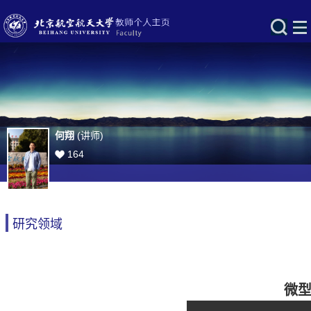
何翔
(讲师)
164
研究领域
微