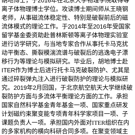
胡地博士，于
2016
年在北京大学物理学院取得等
离子体物理博士学位。攻读博士期间师从王晓钢
老师，从事磁流体稳定性、特别是破裂前后的磁
流体模式的理论工作。于
2014
年至
2016
年受国家
留学基金委资助赴普林斯顿等离子体物理实验室
进行访学研究，与当地专家合作从事托卡马克扰
动平衡态、撕裂模湍流谱与破裂后的逃逸电子漂
移行为等理论与模拟研究。毕业后，胡地博士赴
ITER
作为博士后进行托卡马克破裂防护、尤其是
通过碎裂弹丸注入进行破裂防护的理论与模拟研
究。
2019
年
2
月回国，于北京航空航天大学继续破
裂防护方面与多流体平衡理论方面的工作。承担
国家自然科学基金青年基金一项、国家重点研发
计划磁约束聚变能专项青年科学家项目一项、子
课题负责人一项。承担国内外面对ITER组织在内
的多家机构的横向科研合同多项。
在聚变领域主