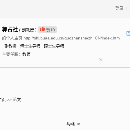
登录
|
郭占社
( 副教授 )
赞
10
的个人主页 http://shi.buaa.edu.cn/guozhanshe/zh_CN/index.htm
副教授 博士生导师 硕士生导师
主要任职：
教师
主页
>>
论文
共0条 0/0