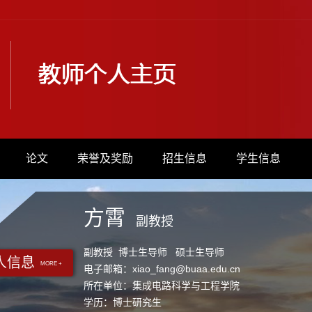
论文
荣誉及奖励
招生信息
学生信息
方霄
副教授
副教授 博士生导师 硕士生导师
人信息
MORE +
电子邮箱：
xiao_fang@buaa.edu.cn
所在单位：集成电路科学与工程学院
学历：博士研究生