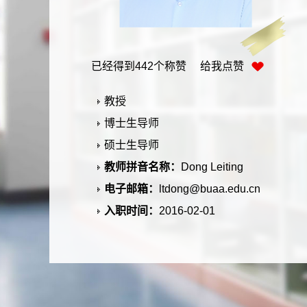
已经得到
442
个称赞 给我点赞
教授
博士生导师
硕士生导师
教师拼音名称：
Dong Leiting
电子邮箱：
ltdong@buaa.edu.cn
入职时间：
2016-02-01
所在单位：
航空科学与工程学院
职务：
飞机系书记
学历：
博士研究生
办公地点：
沙河校区二号科研楼712