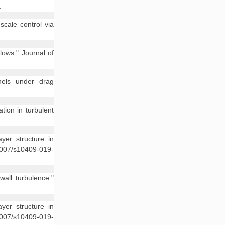
.
scale control via
lows." Journal of
nels under drag
tion in turbulent
er structure in
1007/s10409-019-
all turbulence."
er structure in
1007/s10409-019-