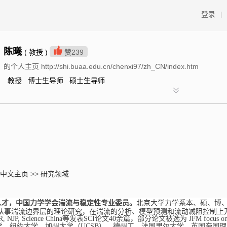
登录
|
陈曦
( 教授 )
赞
239
的个人主页 http://shi.buaa.edu.cn/chenxi97/zh_CN/index.htm
教授 博士生导师 硕士生导师
中文主页
>>
研究领域
人才，中国力学学会湍流与稳定性专业委员。
北京大学力学系本、硕、博、博
19）。从事湍流边界层的理论研究，在湍流的分析、模型预测和流动减阻控制
, PRR, NJP, Science China等发表SCI论文40余篇，部分论文被选为 JFM focus on
学、纽约大学、加州大学（UCSB）、德州工、法国里尔大学、英国帝国