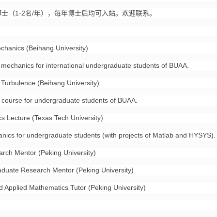
（1-2名/年），每年博士后均可入站。欢迎联系。
nics (Beihang University)
chanics for international undergraduate students of BUAA.
rbulence (Beihang University)
urse for undergraduate students of BUAA.
ecture (Texas Tech University)
s for undergraduate students (with projects of Matlab and HYSYS).
 Mentor (Peking University)
e Research Mentor (Peking University)
lied Mathematics Tutor (Peking University)