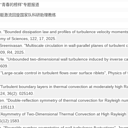
青春的榜样”专题报道
皮划艇激流回旋国家队科研助理教练
ounded dissipation law and profiles of turbulence velocity moments i
my of Sciences, 122, 17, 2025.
nivasan. "Multiscale circulation in wall-parallel planes of turbulent c
009, R4, 2025.
. "Unbounded two-dimensional wall turbulence induced by inverse ca
4609.
arge-scale control in turbulent flows over surface riblets", Physics of 
urbulent boundary layers in thermal convection at moderately high Ra
024, 36(2): 025140.
. "Double-reflection symmetry of thermal convection for Rayleigh nu
):105113.
Asymmetry of Two-Dimensional Thermal Convection at High Rayleigh
6(12):1583.
eynolds number asymptotics of wall-turbulence fluctuations", Journa