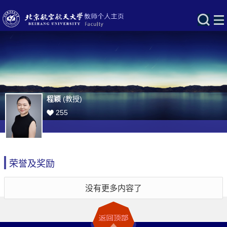
程颖
(教授)
255
荣誉及奖励
没有更多内容了