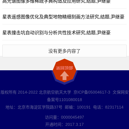
高光谱图像多维稀疏字典构造及应用研究,结题,尹继豪
星表遥感图像优化及典型地物精细刻画方法研究,结题,尹继豪
星表撞击坑自动识别与分析共性技术研究,结题,尹继豪
没有更多内容了
版权所有 2014-2022 北京航空航天大学 京ICP备05004617-3 文保网安
备案号1101080018
地址：北京市海淀区学院路37号 邮编：100191 电话：82317114
访问量：
0000045497
开通时间：
2017
.
3
.
17