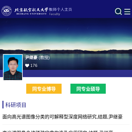
尹继豪
(教授)
176
同专业博导
同专业硕导
科研项目
面向高光谱图像分类的可解释型深度网络研究,结题,尹继豪