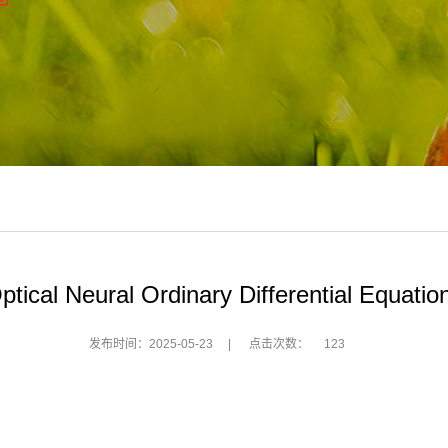
ptical Neural Ordinary Differential Equatio
发布时间：2025-05-23
|
点击次数：
123