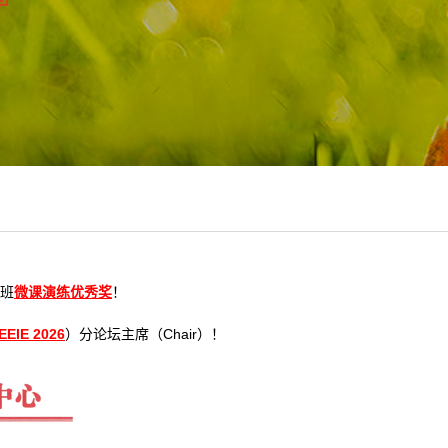
础班
微课演练优秀奖
！
EEIE 2026
）分论坛主席（Chair）！