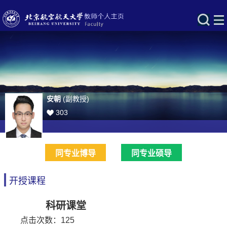
安朝
(副教授)
303
同专业博导
同专业硕导
开授课程
科研课堂
点击次数：
125