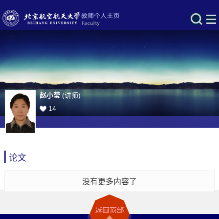
赵小莹
(讲师)
14
论文
没有更多内容了