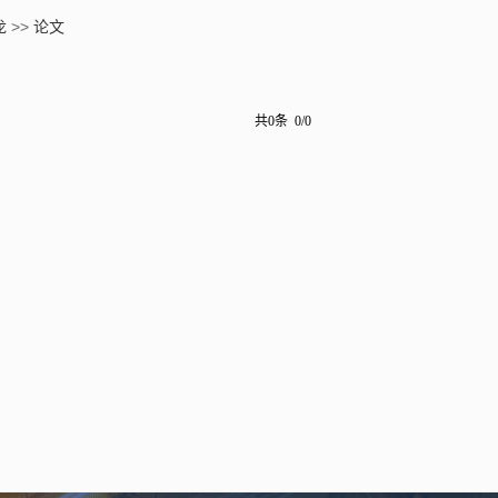
龙
>>
论文
共0条 0/0