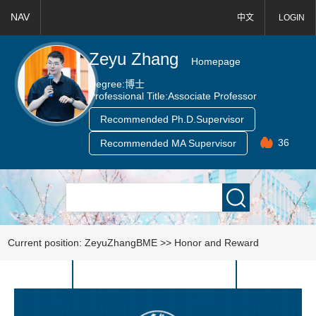
NAV
中文
LOGIN
Zeyu Zhang
Homepage
Degree:
博士
Professional Title:
Associate Professor
Recommended Ph.D.Supervisor
36
Recommended MA Supervisor
Current position:
ZeyuZhangBME
>>
Honor and Reward