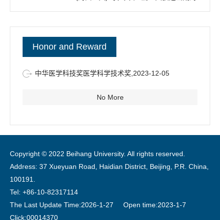
面论文；另获授权中国发明专利3项、美国发明专利1项；
作为主要执笔人，参与制定团体标准2项、临床专家共识1
项；并获选中华医学科技二等奖（主要完成人）。
Honor and Reward
2020年获选北航
卓越百人博士后，主持国家自然科学基金
面上项目、
青年项目，中国博士后科学基金特别资助、面上
中华医学科技奖医学科学技术奖,2023-12-05
项目，北航双一流引导专项
等项目。
No More
Copyright © 2022 Beihang University. All rights reserved.
Address: 37 Xueyuan Road, Haidian District, Beijing, P.R. China,
100191.
Tel: +86-10-82317114
The Last Update Time:
2026
-
1
-
27
Open time:
2023
-
1
-
7
Click:
00014370