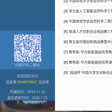
[2]
中国体视学学会自然科学一等奖,
[3]
吴文俊人工智能自然科学三
[4]
中国体视学会自然科学二等
[5]
珠澳人才创新创业挑战赛三等奖,
[6]
第五届中国创新挑战赛暨中关村
[7]
教育部-华为智能基座优秀
[8]
教育部-华为智能基座优秀
扫描手机二维码
[9]
“挑战杯”中国大学生创新创业
欢迎您的访问
您是第
0000078667
位访客
开通时间：
2018
.
11
.
15
最后更新时间：
2026
.
7
.
21