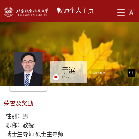
教师个人主页
于滨
+
472
荣誉及奖励
性别：男
职称：教授
博士生导师 硕士生导师