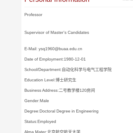
Professor
Supervisor of Master's Candidates
E-Mail:
ysq1960@buaa.edu.cn
Date of Employment:1980-12-01
School/Department:自动化科学与电气工程学院
Education Level:博士研究生
Business Address:二号教学楼120房间
Gender:Male
Degree:Doctoral Degree in Engineering
Status:Employed
Alma Mater:北京航空航天大学