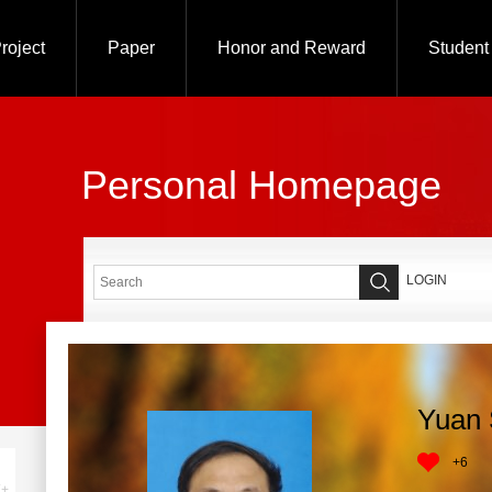
roject
Paper
Honor and Reward
Student
Personal Homepage
LOGIN
Yuan 
+
6
+