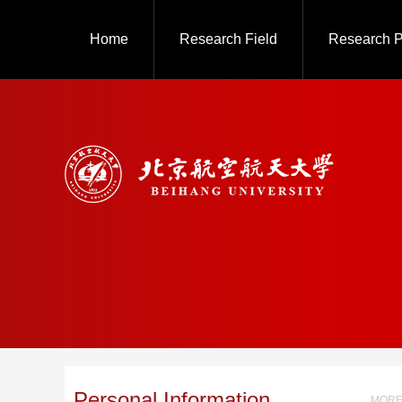
Home
Research Field
Research P
Personal Information
MORE