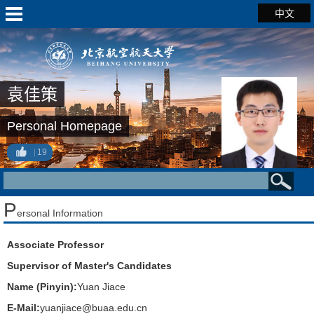
中文
袁佳策
Personal Homepage
19
P
ersonal Information
Associate Professor
Supervisor of Master's Candidates
Name (Pinyin):
Yuan Jiace
E-Mail:
yuanjiace@buaa.edu.cn