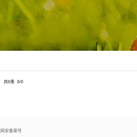
共0条 0/0
文保网安备案号