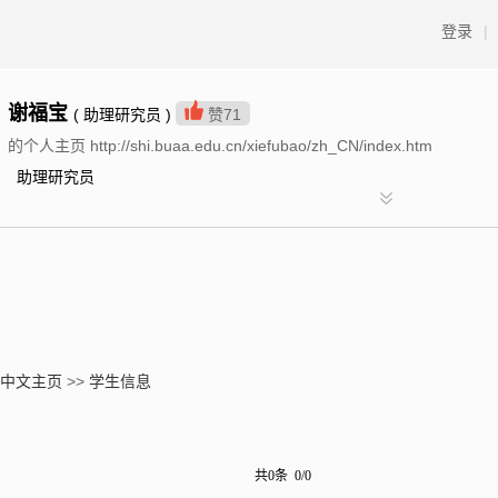
登录
|
谢福宝
( 助理研究员 )
赞
71
的个人主页 http://shi.buaa.edu.cn/xiefubao/zh_CN/index.htm
助理研究员
中文主页
>>
学生信息
共0条 0/0