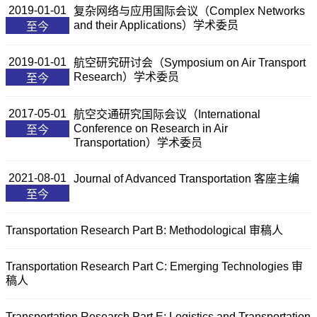
2019-01-01
复杂网络与应用国际会议（Complex Networks
and their Applications）学术委员
至今
2019-01-01
航空研究研讨会（Symposium on Air Transport
Research）学术委员
至今
2017-05-01
航空交通研究国际会议（International
Conference on Research in Air
至今
Transportation）学术委员
2021-08-01
Journal of Advanced Transportation 客座主编
至今
Transportation Research Part B: Methodological 审稿人
Transportation Research Part C: Emerging Technologies 审
稿人
Transportation Research Part E: Logistics and Transportation