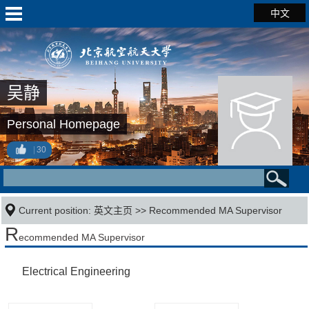
中文
吴静
Personal Homepage
30
Current position:
英文主页
>> Recommended MA Supervisor
R
ecommended MA Supervisor
Electrical Engineering