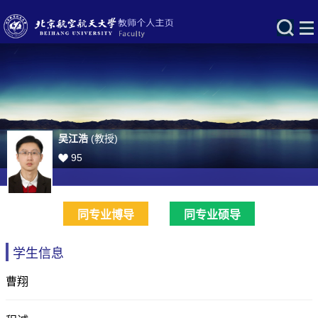
吴江浩
(教授)
95
同专业博导
同专业硕导
学生信息
曹翔