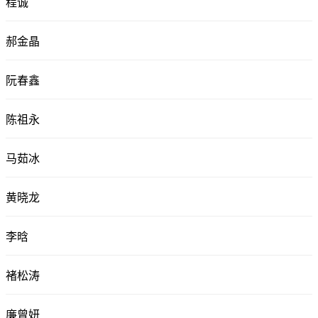
程诚
郝金晶
阮春鑫
陈祖永
马茹冰
黄晓龙
李晗
褚松涛
廉曾妍