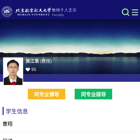
吴江浩
(教授)
95
同专业博导
同专业硕导
学生信息
曹翔