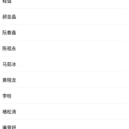
程诚
郝金晶
阮春鑫
陈祖永
马茹冰
黄晓龙
李晗
褚松涛
廉曾妍