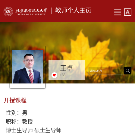
教师个人主页
王卓
+
83
开授课程
性别：男
职称：教授
博士生导师 硕士生导师