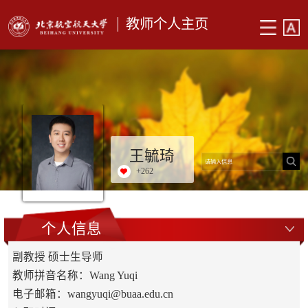
教师个人主页
王毓琦
+
262
个人信息
副教授 硕士生导师
教师拼音名称：Wang Yuqi
电子邮箱：
wangyuqi@buaa.edu.cn