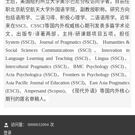
士后，美国纽约州立大学奥尔巴尼分校访问学者。目前任
职北京航空航天大学外国语学院，副教授职称。研究方向
包括语用学、二语习得、积极心理学、二语语用学。近年
来在SSCI、CSSCI等
国内外
权威核心期刊发表多篇学术论
文，出版专/译著两部，主持/研课题项目五项。担任
System
(SSCI)、
Journal of Pragmatics
(SSCI)、
Humanities &
Social Sciences Communications (SSCI)、
Innovation in
Language Learning and Teaching
(SSCI)、
Lingua
(SSCI)、
Intercultural Pragmatics
(SSCI)、BMC Psychology (SSCI)、
Acta Psychologica
(SSCI)、
Frontiers in Psychology
(SSCI)、
Asia Pacific Journal of Education
(SSCI)、
East Asia Pragmatics
(ESCI)、
Ampersand
(Scopus)、《现代外语》等国内外核心
期刊的匿名审稿人。
访问量：
0000032094
次
登录