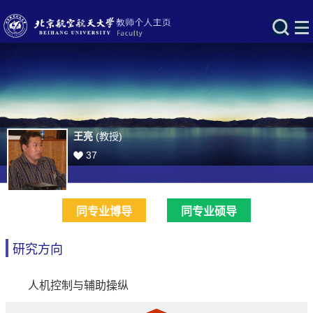
王亮
(教授)
37
同专业博导
同专业硕导
研究方向
人机控制与辅助操纵