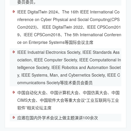
委员委员，
IEEE DigitalTwin 2024、The 16th IEEE International Co
nference on Cyber Physical and Social Computing(CPS
Com2023)、 IEEE DigitalTwin 2022、IEEE CPSCom201
9、IEEE CPSCom2018、The 5th International Conferen
ce on Enterprise Systems等国际会议主席
IEEE Industrial Electronics Society, IEEE Standards Ass
ociation, IEEE Computer Society, IEEE Computational In
telligence Society, IEEE Robotics and Automation Societ
y, IEEE Systems, Man, and Cybernetics Society, IEEE C
ommunications Society等技术委员会委员
中国自动化大会、中国计算机大会、中国仿真大会、中国
CIMS大会、中国软件大会等重大会议“工业互联网与工业
软件”相关论坛主席
应邀在国内外学术会议上做主题演讲100余次