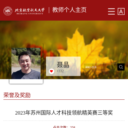
教师个人主页
聂晶
+
332
荣誉及奖励
2023年苏州国际人才科技领航精英赛三等奖
点击次数：
258