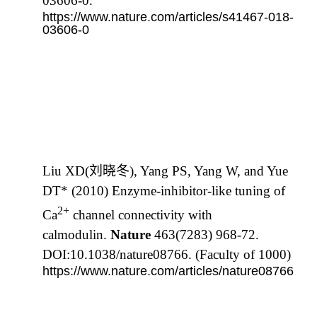
03606-0.
https://www.nature.com/articles/s41467-018-
03606-0
Liu XD(
刘晓冬
), Yang PS, Yang W, and Yue
DT* (2010) Enzyme-inhibitor-like tuning of
2+
Ca
channel connectivity with
calmodulin.
Nature
463(7283) 968-72.
DOI:10.1038/nature08766. (Faculty of 1000)
https://www.nature.com/articles/nature08766