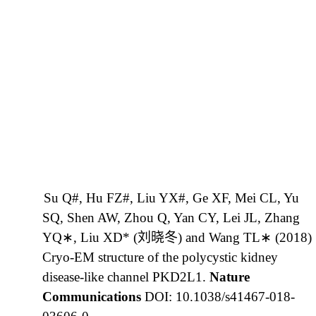
Su Q#, Hu FZ#, Liu YX#, Ge XF, Mei CL, Yu
SQ, Shen AW, Zhou Q, Yan CY, Lei JL, Zhang
YQ
∗
, Liu XD* (
刘晓冬
) and Wang TL
∗
(2018)
Cryo-EM structure of the polycystic kidney
disease-like channel PKD2L1.
Nature
Communications
DOI: 10.1038/s41467-018-