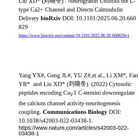
Liu XD* (刘晓冬) . Neurogranin Unlocks the L-
type Ca2+ Channel and Directs Calmodulin
Delivery
bioRxiv
DOI: 10.1101/2025.06.20.660
829
https://www.biorxiv.org/content/10.1101/2025.06.20.660829v1
Yang YX#, Geng JL#, YU Z#,et al., Li XM*, Fan
YB* and Liu XD* (
刘晓冬
) (2022) Cytosolic
peptides encoding Ca
1 C-termini downregulate
V
the calcium channel activity-neuritogenesis
coupling.
Communications Biology
DOI:
10.1038/s42003-022-03438-1.
https://www.nature.com/articles/s42003-022-
03438-1