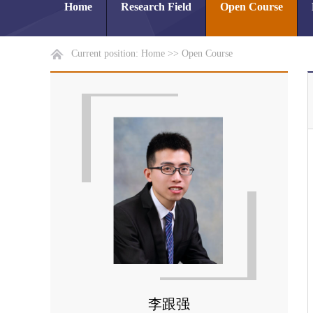
Home
Research Field
Open Course
Current position:
Home
>>
Open Course
李跟强