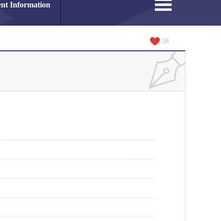
nt Information
58