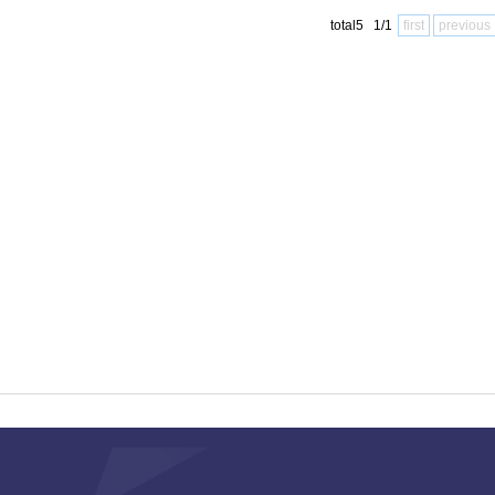
total5 1/1
first
previous