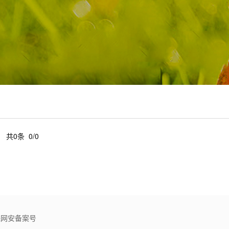
共0条 0/0
文保网安备案号