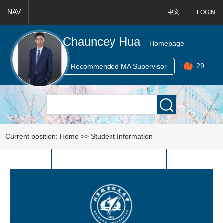
NAV
中文
LOGIN
Chauncey Hua
Homepage
29
Recommended MA Supervisor
Current position:
Home
>>
Student Information