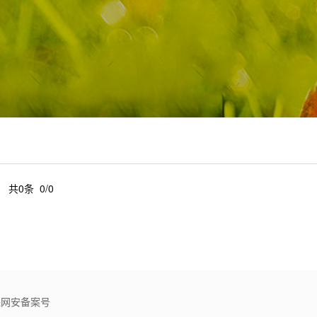
共0条 0/0
文保网安备案号